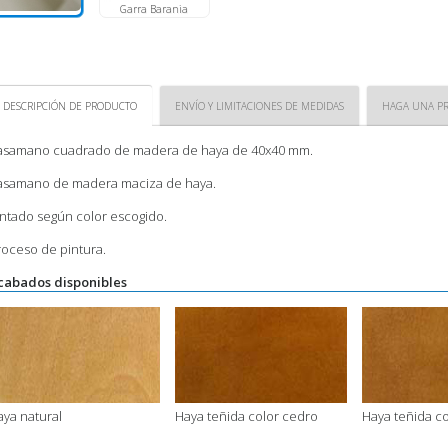
Garra Barania
DESCRIPCIÓN DE PRODUCTO
ENVÍO Y LIMITACIONES DE MEDIDAS
HAGA UNA P
asamano cuadrado de madera de haya de 40x40 mm.
asamano de madera maciza de haya.
intado según color escogido.
roceso de pintura.
cabados disponibles
aya natural
Haya teñida color cedro
Haya teñida c