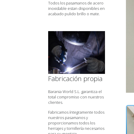
Todos los pasamanos de acero
inoxidable estan disponibles en
acabado pulido brillo o mate.
Fabricación propia
Barania World S.L. garantiza el
total compromiso con nuestros
clientes.
Fabricamos íntegramente todos
nuestros pasamanos y
proporcionamos todos los
herrajes y tornillería necesarios
para su montaje.