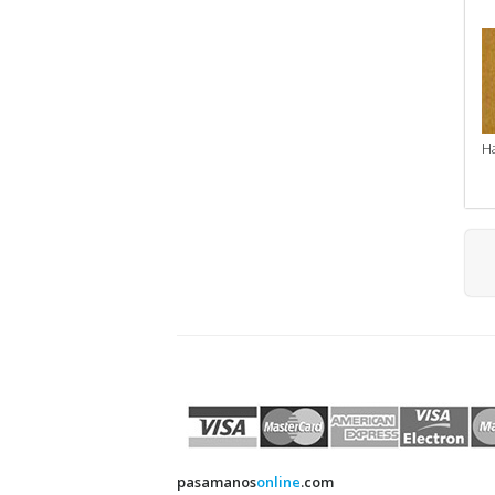
Ha
pasamanos
online
.com