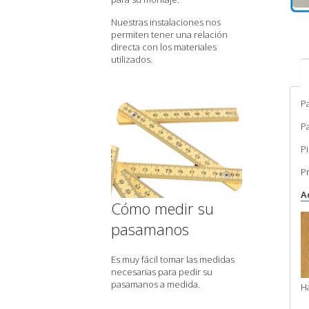
Nuestras instalaciones nos
permiten tener una relación
directa con los materiales
utilizados.
P
P
P
P
A
Cómo medir su
pasamanos
Es muy fácil tomar las medidas
necesarias para pedir su
pasamanos a medida.
H