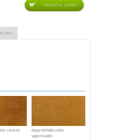
REGUNTA
olor cerezo
Haya teñida color
vaporizado