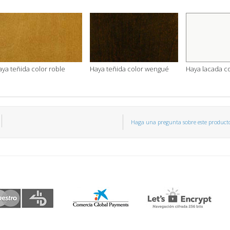
ya teñida color roble
Haya teñida color wengué
Haya lacada c
Haga una pregunta sobre este product