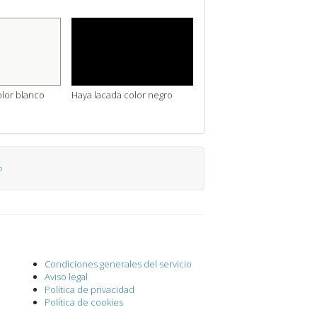
olor blanco
Haya lacada color negro
o
Condiciones generales del servicio
Aviso legal
Política de privacidad
Política de cookies